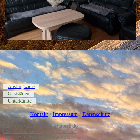
Ausflugsziele
Gaststätten
Unterkünfte
Kontakt
/
Impressum
/
Datenschutz
Nützliche Links:
https://www.steigerwald-naturpark.de/
https://www.hassberge-tourismus.de/
https://www.frankentourismus.de/