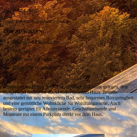
96181 Fürnbach
Tel.: 09554 - 8162
email: rosemarie.gruebert@gmx.de
GUT ZU WISSEN:
Pergola mit Liegefläche
Parkplatz
im Herzen der Natur
gemütliche Wohnküche
Unterkunft im Hezen der Natur, idyllisch und ruhig gelegen, den
Steigerwald finden Sie direkt hinter unserem Haus. Bestens
ausgestattet mit neu renoviertem Bad, sehr bequemes Boxspringbett
und eine gemütliche Wohnküche für Wohlfühlgarantie. Auch
bestens geeignet für Alleinreisende, Geschäftsreisende und
Monteure mit einem Parkplatz direkt vor dem Haus.